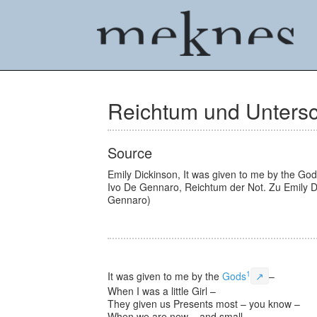
Reichtum und Unters
Source
Emily Dickinson
,
It was given to me by the Go
Ivo De Gennaro
,
Reichtum der Not. Zu Emily D
Gennaro)
1
It was given to me by the
Gods
↗
–
When I was a little Girl –
They given us Presents most – you know –
When we are new – and small.