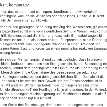
hkeit, komparativ
ia her, das wiederum auf contingere „berühren, zu- bzw. vorfallen“
ontingent, was, ob als Wirkliches oder Mögliches, zufällig, d. h. nicht
die Seinsweise der Zufälligkeit.
n der hier neu geprägten Bedeutung der Zug des Wesenlosen, gleichsa
 bezeichnet somit eine vom eigentlichen Sein und Wesen, kurz vom S
rifft Seiendes so auf die Erfahrung, dass sein Sinn dabei wegbleibt
atsächlichkeit, d. h. als factum brutum. Entsprechend ist die Erfahrung
eingeschränkt. Das Kontingente drängt an in einer Direktheit und
 keinen Raum lässt, und fordert zu einem unmittelbar reaktiven Umgang
eisung heraus.
rin sich der Mensch zunächst und zumeist befindet. Dass in diesem
bleibt, bedeutet nicht, dass kein Sinn geschieht. Ist der Seinsbezug ni
brochen, kommt dem Kontingenten ein Sinn durch die Einordnung in ei
Mensch aber in die Übernahme des Seinsbezugs versetzt, also
der Kontingenz entsprechend dem geschichtlichen Sinn. Deshalb ist die
 der Neuzeit hinsichtlich ihrer Gewalt und der Entschiedenheit ihres
re. Mit anderen Worten: im Bereich der Kontingenz ist alles ohne
ich die „Brechbarkeit“ der Kontingenz ist je eine andere. In der Vollen
inn der unbedingten Machtsteigerung und Machbarkeit durch, die alle Z
Gegebenheit unbedingt ausschließt.
n ein Weise des Seinsbezugs, darin dieser – ob ungeschichtlich oder