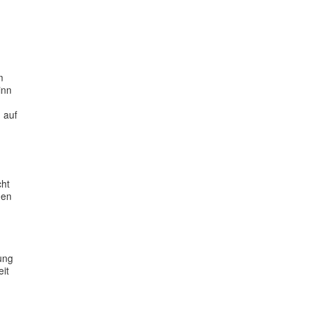
m
inn
 auf
cht
nen
dung
eit