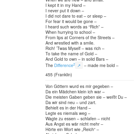
I kept it in my Hand –
I never put it down –
I did not dare to eat – or sleep –
For fear it would be gone –
I heard such words as “Rich” –
When hurrying to school –
From lips at Corners of the Streets –
And wrestled with a smile.
Rich! ’Twas Myself – was rich –
To take the name of Gold –
And Gold to own – in solid Bars –
2
The
Difference
↗
– made me bold –
455 (Franklin)
Von Göttern wurd es mir gegeben –
Da ein Mädchen klein ich war –
Die meisten Gaben geben sie – weißt Du –
Da wir sind neu – und zart.
Behielt es in der Hand –
Legte es niemals weg –
Wagte zu essen – schlafen – nicht
Aus Angst es wär nicht mehr –
Hörte ein Wort wie „Reich“ –