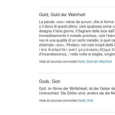
Gold, Gold der Wahrheit
La parola «oro» viene da aurum, che si forma su
o il dono di quest’ultimo, cioè qualcosa come 
designa il farsi giorno, il flagrare della luce
immediatamente il metallo prezioso, cioè l’ele
non è una qualità di un certo metallo; è quel c
chiamato «oro». Pindaro, nel noto incipit d
/ ἅτε διαπρέπει νυκτὶ μεγάνορος ἔξοχα πλούτ
d’incandescenza, / nella notte si staglia, lungi
View all sources connected
Gold, Gold der Wahrheit
Gods, Gott
Gott, im Sinne der Wirtlichkeit, ist der Geber
Unterschied. Die Götter sind, anders als die M
View all sources connected
Gods, Gott