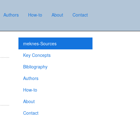
Authors
How-to
About
Contact
meknes-Sources
Key Concepts
Bibliography
Authors
How-to
About
Contact