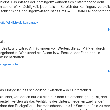
bleibt. Das Wissen der Kontingenz wandelt sich entsprechend dem
seiner Wirkmächtigkeit, jedenfalls im Bereich der Kontingenz verbleibt
geschichtliches Kontingenzwissen ist das mit → FORMATEN operierend
loße Wirklichkeit, komparativ
T
aft
 Besitz und Ertrag Anhäufungen von Werten, die auf Märkten durch
ehend ist Wohlstand ein Axiom bzw. Postulat der Ende des 18.
swissenschaften.
ndsgesellschaft
T
 das Einzige ist: das schiedliche Zwischen – der Unterschied.
piel sind, von denen nur die eine aus dem Unterschied gefügt ist, darf
gestellt werden als das Verhältnis des Unterschiedenen zueinander.
. ohne den Rückgriff auf Unterschiedenes – die Ur-Sache, auf die zu me