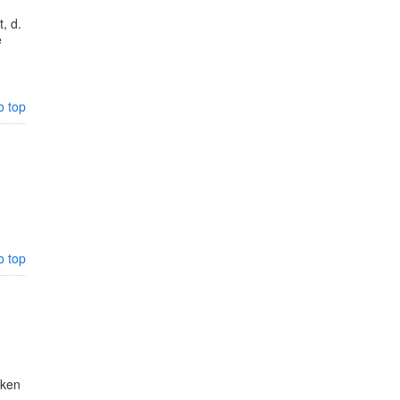
, d.
e
o top
o top
rken