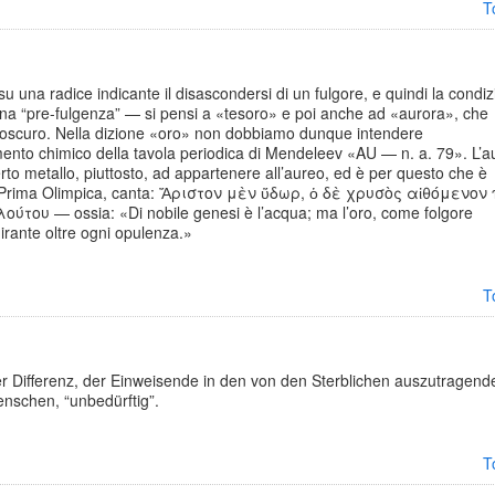
T
 una radice indicante il disascondersi di un fulgore, e quindi la condi
una “pre-fulgenza” — si pensi a «tesoro» e poi anche ad «aurora», che
 dall’oscuro. Nella dizione «oro» non dobbiamo dunque intendere
mento chimico della tavola periodica di Mendeleev «AU — n. a. 79». L’a
erto metallo, piuttosto, ad appartenere all’aureo, ed è per questo che è
ella Prima Olimpica, canta: Ἄριστον μὲν ὕδωρ, ὁ δὲ χρυσὸς αἰθόμενον
ου — ossia: «Di nobile genesi è l’acqua; ma l’oro, come folgore
mirante oltre ogni opulenza.»
T
 der Differenz, der Einweisende in den von den Sterblichen auszutragend
enschen, “unbedürftig”.
T