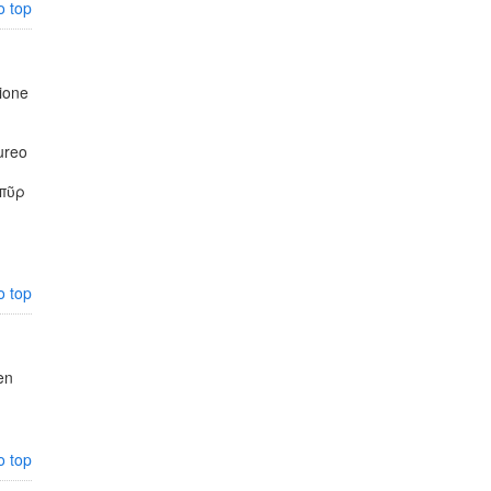
o top
zione
ureo
 πῦρ
o top
en
o top