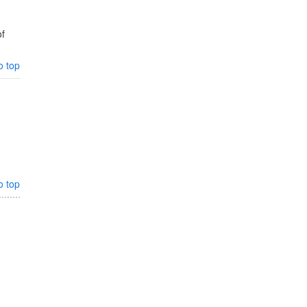
of
o top
,
o top