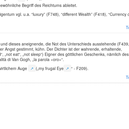
wöhnliche Begriff des Reichtums ableitet.
ntum vgl. u.a. “luxury” (F748), “different Wealth” (F418), “Currency 
T
und dieses aneignende, die Not des Unterschieds ausstehende (F439
der Angst gestimmt, kühn. Der Dichter ist der wahrende, erhaltende,
 „not eat“, „not sleep“) Eigner des göttlichen Geschenks, nämlich des
alità di Van Gogh, „la parola «oro»“.
wirtlichem Auge
↗
(„my
frugal Eye
↗
“ - F209).
T