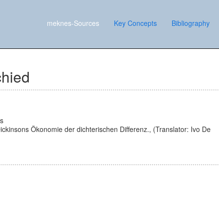
meknes-Sources
Key Concepts
Bibliography
chied
ds
ickinsons Ökonomie der dichterischen Differenz.
,
(Translator: Ivo De