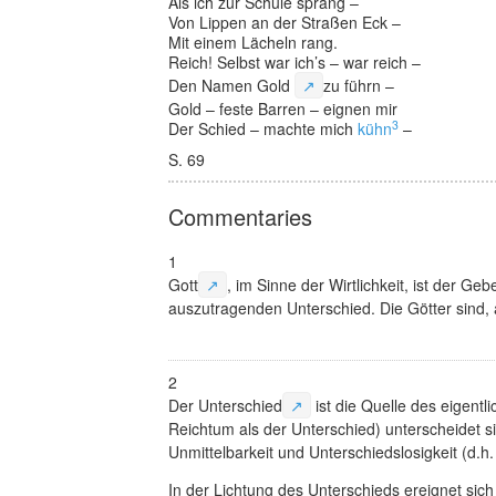
Als ich zur Schule sprang –
Von Lippen an der Straßen Eck –
Mit einem Lächeln rang.
Reich! Selbst war ich’s – war reich –
Den Namen
Gold
↗
zu führn –
Gold – feste Barren – eignen mir
3
Der Schied – machte mich
kühn
–
S. 69
Commentaries
1
Gott
↗
, im Sinne der Wirtlichkeit, ist der Ge
auszutragenden Unterschied. Die Götter sind, 
2
Der
Unterschied
↗
ist die Quelle des eigentl
Reichtum als der Unterschied) unterscheidet 
Unmittelbarkeit und Unterschiedslosigkeit
(d.h
In der Lichtung des Unterschieds ereignet sic