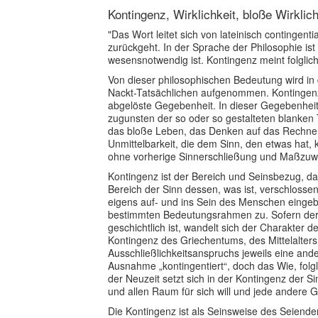
Kontingenz, Wirklichkeit, bloße Wirklic
"Das Wort leitet sich von lateinisch contingent
zurückgeht. In der Sprache der Philosophie ist k
wesensnotwendig ist. Kontingenz meint folglich 
Von dieser philosophischen Bedeutung wird i
Nackt-Tatsächlichen aufgenommen. Kontingenz
abgelöste Gegebenheit. In dieser Gegebenheit t
zugunsten der so oder so gestalteten blanken T
das bloße Leben, das Denken auf das Rechnen 
Unmittelbarkeit, die dem Sinn, den etwas hat,
ohne vorherige Sinnerschließung und Maßzuw
Kontingenz ist der Bereich und Seinsbezug, da
Bereich der Sinn dessen, was ist, verschlossen 
eigens auf- und ins Sein des Menschen einge
bestimmten Bedeutungsrahmen zu. Sofern der 
geschichtlich ist, wandelt sich der Charakter 
Kontingenz des Griechentums, des Mittelalters,
Ausschließlichkeitsanspruchs jeweils eine ande
Ausnahme „kontingentiert“, doch das Wie, folgl
der Neuzeit setzt sich in der Kontingenz der S
und allen Raum für sich will und jede andere 
Die Kontingenz ist als Seinsweise des Seiende