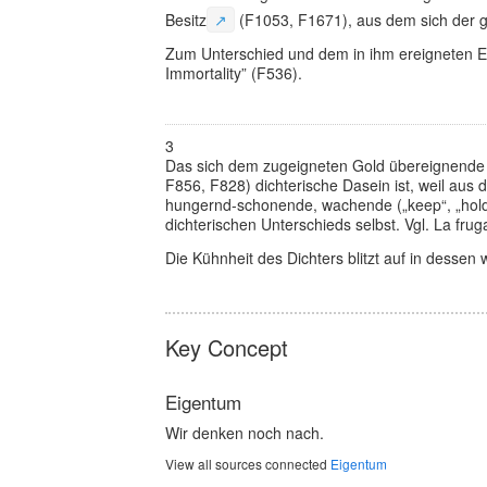
Besitz
↗
(F1053, F1671), aus dem sich der ge
Zum Unterschied und dem in ihm ereigneten Eige
Immortality” (F536).
3
Das sich dem zugeigneten Gold übereignende 
F856, F828) dichterische Dasein ist, weil aus 
hungernd-schonende, wachende („keep“, „hold“,
dichterischen Unterschieds selbst.
Vgl. La frug
Die Kühnheit des Dichters blitzt auf in dessen
Key Concept
Eigentum
Wir denken noch nach.
View all sources connected
Eigentum