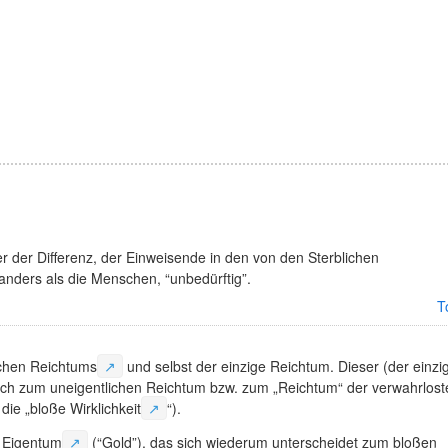
ber der Differenz, der Einweisende in den von den Sterblichen
anders als die Menschen, “unbedürftig”.
T
ichen
Reichtums
↗
und selbst der einzige Reichtum. Dieser (der einzi
sich zum uneigentlichen Reichtum bzw. zum „Reichtum“ der verwahrlost
. die „bloße
Wirklichkeit
↗
“).
h
Eigentum
↗
(“Gold”), das sich wiederum unterscheidet zum bloßen