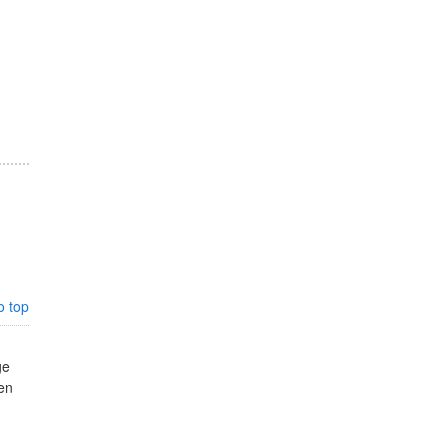
o top
ge
en